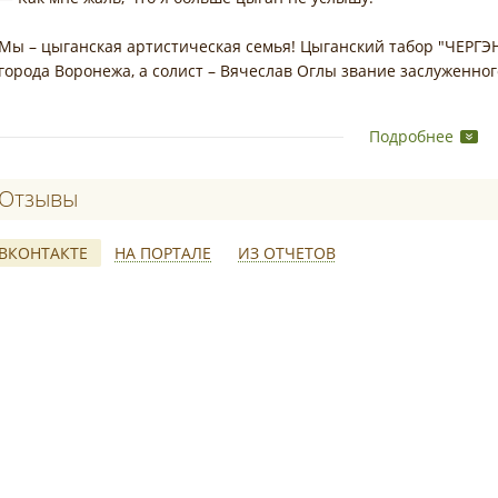
Мы – цыганская артистическая семья! Цыганский табор "ЧЕРГЭ
города Воронежа, а солист – Вячеслав Оглы звание заслуженног
Великолепный цыганский вокал Вячеслава Оглы не оставит ра
Подробнее
репертуаре цыганские песни, цыганские романсы, современны
роскошью наших эксклюзивных костюмов и профессионализмом
Отзывы о Цыганский Ансамбль "Чергэн"
Зажигательные танцы, баян, гитара, гадания, интерактив с гост
ВКОНТАКТЕ
НА ПОРТАЛЕ
ИЗ ОТЧЕТОВ
Мы не стилизация под цыган, мы – настоящие цыгане, готовые 