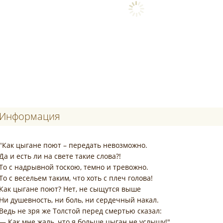
Информация
"Как цыгане поют – передать невозможно.
Да и есть ли на свете такие слова?!
То с надрывной тоскою, темно и тревожно.
То с весельем таким, что хоть с плеч голова!
Как цыгане поют? Нет, не сыщутся выше
Ни душевность, ни боль, ни сердечный накал.
Ведь не зря же Толстой перед смертью сказал:
— Как мне жаль, что я больше цыган не услышу!"