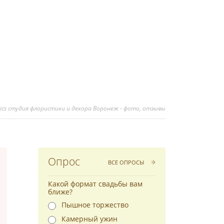
stics студия флористики и декора Воронеж - фото, отзывы
Опрос
ВСЕ ОПРОСЫ
Какой формат свадьбы вам
ближе?
Пышное торжество
Камерный ужин