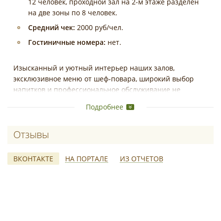
12 человек, проходной зал на 2-м этаже разделен
на две зоны по 8 человек.
Средний чек:
2000 руб/чел.
Гостиничные номера:
нет.
Изысканный и уютный интерьер наших залов,
эксклюзивное меню от шеф-повара, широкий выбор
напитков и профессиональное обслуживание не
оставит равнодушным!
Подробнее
Также наша компания предлагает выездное
ресторанное обслуживание (кейтеринг).
Отзывы о Biscuit (Бисквит)
ВКОНТАКТЕ
НА ПОРТАЛЕ
ИЗ ОТЧЕТОВ