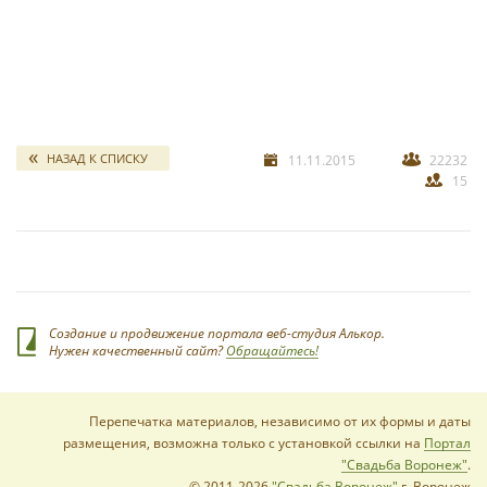
свадебных отчетов
*
НАЗАД К СПИСКУ
11.11.2015
22232
15
*
Создание и продвижение портала веб-студия Алькор.
Нужен качественный сайт?
Обращайтесь!
Перепечатка материалов, независимо от их формы и даты
размещения, возможна только с установкой ссылки на
Портал
"Свадьба Воронеж"
.
© 2011-2026
"Свадьба Воронеж"
г. Воронеж