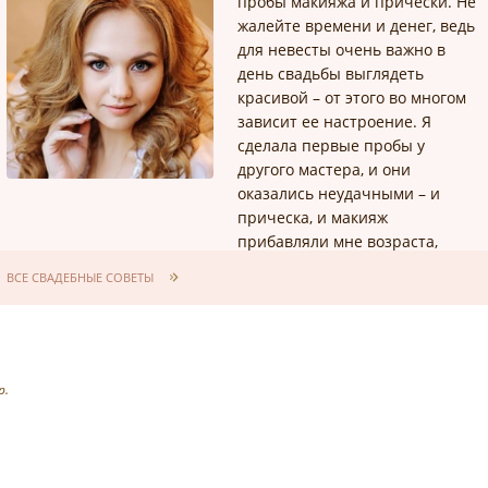
пробы макияжа и прически. Не
жалейте времени и денег, ведь
для невесты очень важно в
день свадьбы выглядеть
красивой – от этого во многом
зависит ее настроение. Я
сделала первые пробы у
другого мастера, и они
оказались неудачными – и
прическа, и макияж
прибавляли мне возраста,
кроме того, прическа не
ВСЕ СВАДЕБНЫЕ СОВЕТЫ
продержалась и четырех
часов.
р.