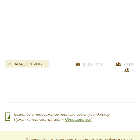
свадебных отчетов
*
НАЗАД К СПИСКУ
01.08.2013
39535
7
*
Создание и продвижение портала веб-студия Алькор.
Нужен качественный сайт?
Обращайтесь!
Перепечатка материалов, независимо от их формы и даты