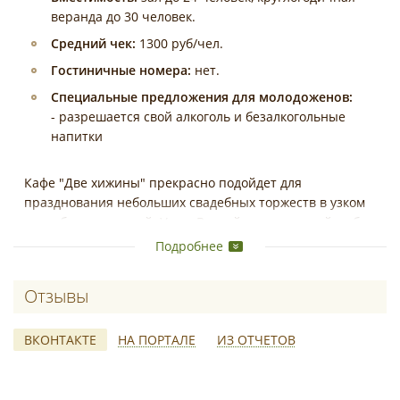
веранда до 30 человек.
Средний чек:
1300 руб/чел.
Гостиничные номера:
нет.
Специальные предложения для молодоженов:
- разрешается свой алкоголь и безалкогольные
напитки
Кафе "Две хижины" прекрасно подойдет для
празднования небольших свадебных торжеств в узком
кругу близких людей. У нас Вы найдете: широкий выбор
блюд (в том числе приготовленных на огне),
Подробнее
оригинальный дизайн зала, доброжелательность
персонала.
Отзывы о Две хижины
ВКОНТАКТЕ
НА ПОРТАЛЕ
ИЗ ОТЧЕТОВ