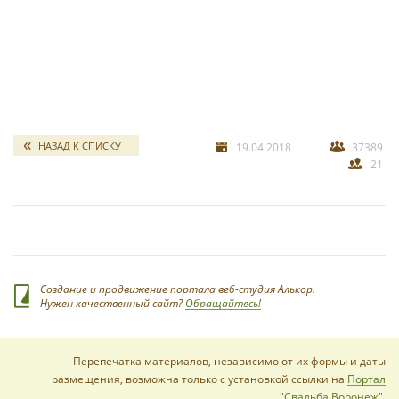
для диджея и живой музыки, в зале современное свето-
музыкальное оборудование.
свадебных отчетов
*
НАЗАД К СПИСКУ
19.04.2018
37389
21
*
Создание и продвижение портала веб-студия Алькор.
Нужен качественный сайт?
Обращайтесь!
Перепечатка материалов, независимо от их формы и даты
размещения, возможна только с установкой ссылки на
Портал
"Свадьба Воронеж"
.