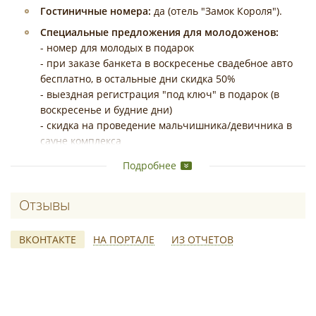
Гостиничные номера:
да (отель "Замок Короля").
Специальные предложения для молодоженов:
- номер для молодых в подарок
- при заказе банкета в воскресенье свадебное авто
бесплатно, в остальные дни скидка 50%
- выездная регистрация "под ключ" в подарок (в
воскресенье и будние дни)
- скидка на проведение мальчишника/девичника в
сауне комплекса
- скидка на номер Люкс для утренних сборов
Подробнее
- при условии выкупа номера Люкс, номер Делюкс
для сборов жениха на несколько часов в подарок
Отзывы о Ресторан №1 в отеле Замок
- возможность провести выездную регистрацию на
крыше отеля "Замок Короля"
ВКОНТАКТЕ
НА ПОРТАЛЕ
ИЗ ОТЧЕТОВ
У нас не просто удобно и красиво, здесь все сделано
так, чтобы вы почувствовали себя как в замке короля!
Огромные зеркала от пола до потолка, воины с копьями
в стальных доспехах, отдельное место для молодоженов,