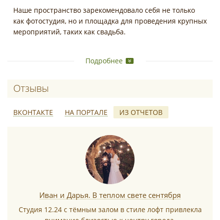
Наше пространство зарекомендовало себя не только
как фотостудия, но и площадка для проведения крупных
мероприятий, таких как свадьба.
Своя кухня есть, имея богатый опыт проведения
Подробнее
свадебных торжеств, можем помочь кейтерингом,
декоратором и другими специалистами.
Отзывы о Studio 12.24
Летняя терраса идеально подходит для проведения
выездной регистрации.
ВКОНТАКТЕ
НА ПОРТАЛЕ
ИЗ ОТЧЕТОВ
Стоимость аренды зала: 2500 руб/час для фотосъемки
Стоимость аренды зала и Террасы для свадебного
*
банкета от 25 000
Иван и Дарья. В теплом свете сентября
Студия 12.24 с тёмным залом в стиле лофт привлекла