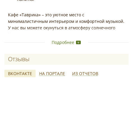
Кафе «Таврика» – это уютное место с
минималистичным интерьером и комфортной музыкой.
У нас вы можете окунуться в атмосферу солнечного
Крыма.
Подробнее
Депозит для закрытия заведения в будние дни: 120000
руб. + 10% за обслуживание. С пятницы по воскресенье:
Отзывы о Таврика local cafe
250000 руб.
ВКОНТАКТЕ
НА ПОРТАЛЕ
ИЗ ОТЧЕТОВ