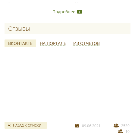
большая детская игровая зона. Мы всегда рады помочь
вам организовать банкет!
Подробнее
Отзывы о YUMMY
ВКОНТАКТЕ
НА ПОРТАЛЕ
ИЗ ОТЧЕТОВ
свадебных отчетов
*
НАЗАД К СПИСКУ
09.06.2021
2539
10