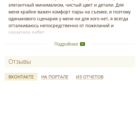
элегантный минимализм, чистый цвет и детали. Для
меня крайне важен комфорт пары на съемке, и поэтому
одинакового сценария у меня ни для кого нет, я всегда
отталкиваюсь непосредственно от пожеланий и
характера ребят.
Как не каждая будет прыгать и скакать по полю, так и
Подробнее
не каждая будет томно друг на друга смотреть. Я знаю ,
что у каждой пары своя история, свои фишки и моя
задача их передать, сделать вас ВАМИ на фотографиях,
Отзывы о Анастасия Назарова
не превращать свадебный день в фотосессию и создать
такую фотоисторию вашего дня, чтобы это было
ВКОНТАКТЕ
НА ПОРТАЛЕ
ИЗ ОТЧЕТОВ
актуально и "вспоминающе" в любое время.