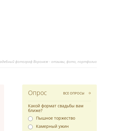
вадебный фотограф Воронеж - отзывы, фото, портфолио
Опрос
ВСЕ ОПРОСЫ
Какой формат свадьбы вам
ближе?
Пышное торжество
Камерный ужин