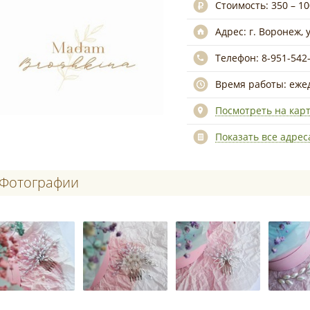
Стоимость:
350 – 1
Адрес:
г. Воронеж, у
Телефон:
8-951-542
Время работы:
еже
Посмотреть на кар
Показать все адреса
Фотографии
Адрес:
г. Воронеж, ул. Туполева, д. 13
Адрес
Телефон:
8-951-542-00-81
Телеф
Время работы:
ежедневно, круглосуточно