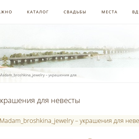
АЖНО
КАТАЛОГ
СВАДЬБЫ
МЕСТА
ВД
Madam_broshkina_jewelry – украшения для
крашения для невесты
Madam_broshkina_jewelry – украшения для нев