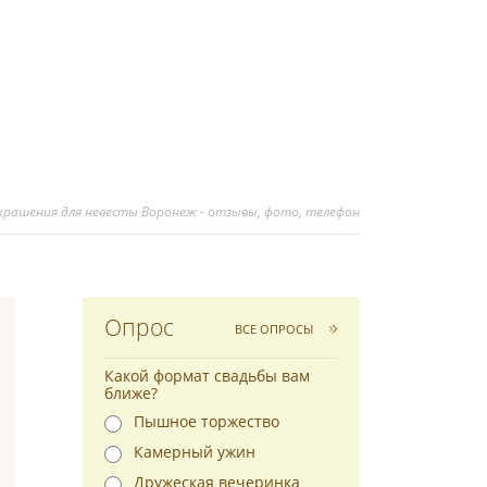
украшения для невесты Воронеж - отзывы, фото, телефон
Опрос
ВСЕ ОПРОСЫ
Какой формат свадьбы вам
ближе?
Пышное торжество
Камерный ужин
Дружеская вечеринка