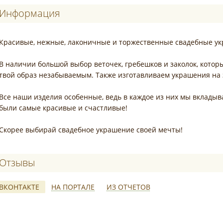
Информация
Красивые, нежные, лаконичные и торжественные свадебные у
В наличии большой выбор веточек, гребешков и заколок, которы
твой образ незабываемым. Также изготавливаем украшения на 
Все наши изделия особенные, ведь в каждое из них мы вклады
были самые красивые и счастливые!
Скорее выбирай свадебное украшение своей мечты!
Отзывы о Madam_broshkina_jewelry – укра
ВКОНТАКТЕ
НА ПОРТАЛЕ
ИЗ ОТЧЕТОВ