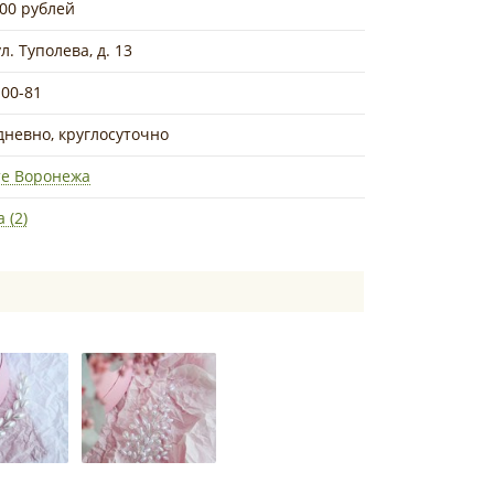
000 рублей
л. Туполева, д. 13
-00-81
дневно, круглосуточно
те Воронежа
 (2)
:
г. Воронеж, ул. Ворошилова, д. 39
он:
8-951-542-00-81