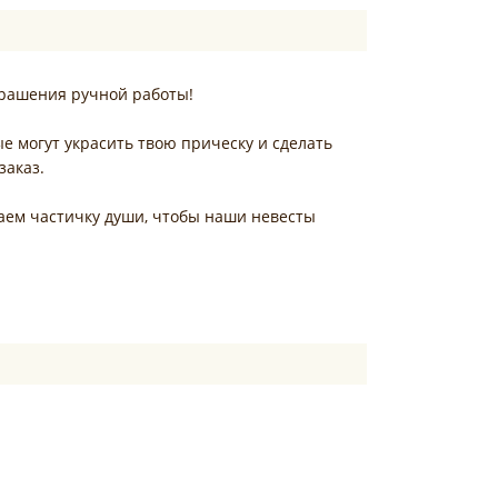
крашения ручной работы!
е могут украсить твою прическу и сделать
заказ.
ваем частичку души, чтобы наши невесты
шения для невесты