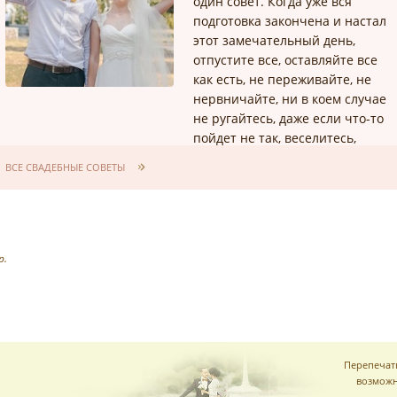
один совет. Когда уже вся
подготовка закончена и настал
этот замечательный день,
отпустите все, оставляйте все
как есть, не переживайте, не
нервничайте, ни в коем случае
не ругайтесь, даже если что-то
пойдет не так, веселитесь,
отрывайтесь, ведь это
ВСЕ СВАДЕБНЫЕ СОВЕТЫ
замечательный день для вас, а
вы для него))
р.
Перепечат
возможн