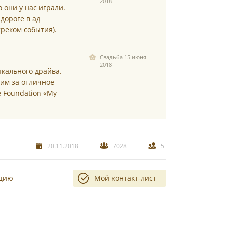
2018
 они у нас играли.
дороге в ад
треком события).
Свадьба 15 июня
2018
ыкального драйва.
 им за отличное
 Foundation «My
20.11.2018
7028
5
ацию
Мой контакт-лист