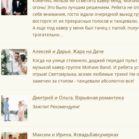
Конечно, нельзя не отметить кавер бенд. Mohav
огонь! Это было лучшим решением. Ребята не от
себя внимания, гости ждали очередной выход гр
восторге от их прекрасных голосов и танцевали,
*
А еще под кавер у меня был танец с папой, пол
трогательно…
Алексей и Дарья. Жара на Даче
Когда на улице стемнело, диджей передал пульт
*
музыкой кавер-группе Mohave Band. И ребята у
отрыв! Светомузыка, всеми любимые треки! Ни о
замечен за столом - танцевали абсолютно все!
*
Дмитрий и Ольга. Взрывная романтика
Зажгли! Рекомендуем!
Максим и Ирина. #свадьбавсумерках