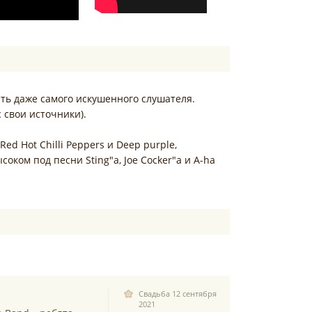
ть даже самого искушенного слушателя.
с свои источники).
Red Hot Chilli Peppers и Deep purple,
оком под песни Sting"a, Joe Cocker"a и A-ha
Свадьба 12 сентября
2021