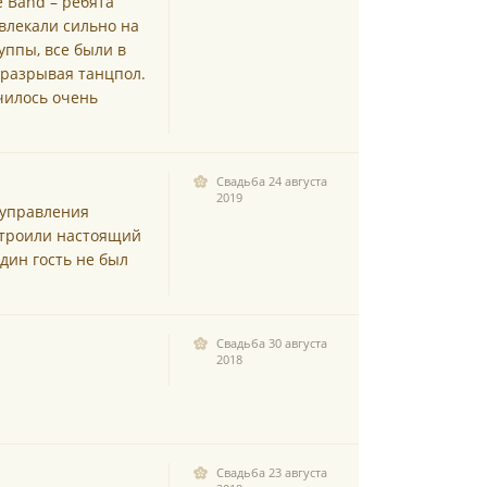
e Band – ребята
влекали сильно на
уппы, все были в
 разрывая танцпол.
училось очень
Свадьба 24 августа
2019
 управления
строили настоящий
дин гость не был
Свадьба 30 августа
2018
Свадьба 23 августа