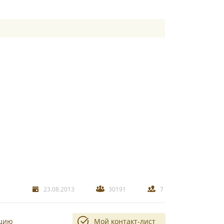
23.08.2013
30191
7
ацию
Мой контакт-лист