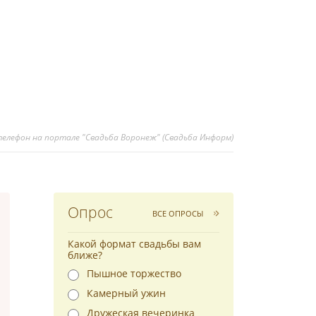
елефон на портале "Свадьба Воронеж" (Свадьба Информ)
Опрос
ВСЕ ОПРОСЫ
Какой формат свадьбы вам
ближе?
Пышное торжество
Камерный ужин
Дружеская вечеринка