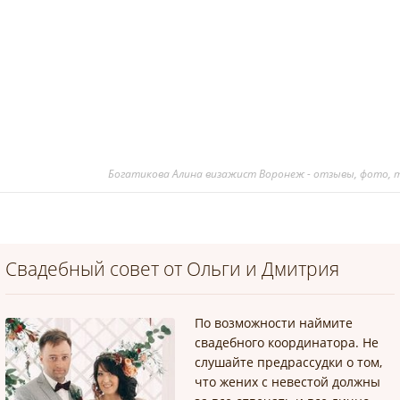
Богатикова Алина визажист Воронеж - отзывы, фото, т
Свадебный совет от Ольги и Дмитрия
По возможности наймите
свадебного координатора. Не
слушайте предрассудки о том,
что жених с невестой должны