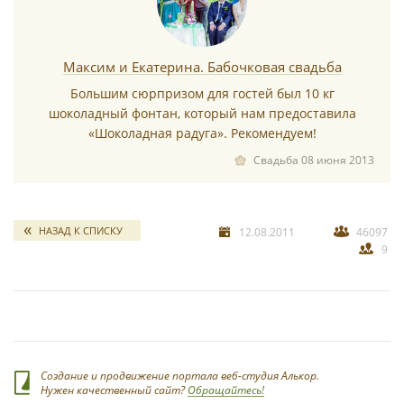
У нас можно заказать дополнительно: клубнику в
шоколаде, конфеты ручной работы, фруктовые букеты,
фруктовые пальмы, шоколадные фигурки и открытки. А
также аппарат для мягкого мороженого, граниту
Максим и Екатерина. Бабочковая свадьба
(фруктовый лед), охладители соков, сладкий бар и еще
Большим сюрпризом для гостей был 10 кг
много всего интересного.
шоколадный фонтан, который нам предоставила
*
«Шоколадная радуга». Рекомендуем!
Свадьба 08 июня 2013
НАЗАД К СПИСКУ
12.08.2011
46097
9
*
Создание и продвижение портала веб-студия Алькор.
*
Нужен качественный сайт?
Обращайтесь!