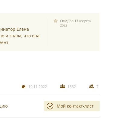
Свадьба 13 августа
2022
динатор Елена
о и знала, что она
мент.
10.11.2022
1332
7
ацию
Мой контакт-лист