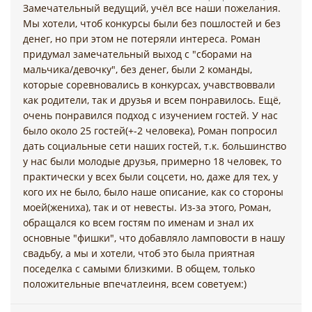
Я всегда на связи и готов ответить на любой ваш
Замечательный ведущий, учёл все наши пожелания.
вопрос, даже не относящиеся именно к моей работе.
Мы хотели, чтоб конкурсы были без пошлостей и без
денег, но при этом не потеряли интереса. Роман
Итогом совместной подготовки к вашему торжеству
придумал замечательный выход с "сборами на
является подробный тайминг предстоящего
мальчика/девочку", без денег, были 2 команды,
мероприятия, который я предоставляю за несколько
которые соревновались в конкурсах, учавствоввали
*
дней до его проведения.
как родители, так и друзья и всем понравилось. Ещё,
очень понравился подход с изучением гостей. У нас
Грамотная речь, эмоциональная подача,
было около 25 гостей(+-2 человека), Роман попросил
интеллигентный юмор и современная конкурсная
дать социальные сети наших гостей, т.к. большинство
программа — слагаемые моего успеха.
у нас были молодые друзья, примерно 18 человек, то
практически у всех были соцсети, но, даже для тех, у
Гарантией нашего сотрудничества является
кого их не было, было наше описание, как со стороны
*
официально оформленный договор, где есть
моей(жениха), так и от невесты. Из-за этого, Роман,
информация о продолжительности моей работы,
обращался ко всем гостям по именам и знал их
привлекаемых подрядчиках и страховка от форс-
основные "фишки", что добавляло ламповости в нашу
мажорных ситуаций.
свадьбу, а мы и хотели, чтоб это была приятная
поседелка с самыми близкими. В общем, только
*
положительные впечатлеиня, всем советуем:)