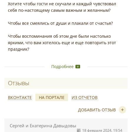
Хотите чтобы гости не скучали и каждый чувствовал
себя по-настоящему самым важным и желанным?
Чтобы все смеялись от души и плакали от счастья?
Чтобы воспоминания об этом дне были настолько
яркими, что вам хотелось еще и еще повторить этот
праздник?
Я провожу свадьбы в Воронеже, в ЦЧР и по всей России.
Подробнее
На первой встрече вручаю молодоженам подробный
бриф по формированию свадебного дня. Моя
подготовка к свадьбе включает в себя изучение
Отзывы о Роман Арестов
особенностей, не только молодоженов, но и
большинства гостей. Для каждой традиционной
ВКОНТАКТЕ
НА ПОРТАЛЕ
ИЗ ОТЧЕТОВ
активности я всегда могу предложить несколько
вариантов её альтернативного проведения.
ДОБАВИТЬ ОТЗЫВ
*
Со мной легко и комфортно на всех этапах вашего
Сергей и Екатерина Давыдовы
мероприятия от подготовки до самого финала.
18 февраля 2024, 19:54