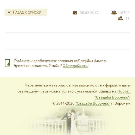
клише, заезженных фраз. Создавая текст, я погружаюсь
*
свадебных отчетов
вместе с вами в вашу историю, чтобы каждый из
НАЗАД К СПИСКУ
28.02.2017
16793
присутствующих проникся важностью момента и
18
эмоциональностью истории вашей любви.
Предлагаю встретиться и обсудить Ваше торжество,
выпить кофе и познакомиться)
*
Создание и продвижение портала веб-студия Алькор.
Нужен качественный сайт?
Обращайтесь!
Перепечатка материалов, независимо от их формы и даты
*
размещения, возможна только с установкой ссылки на
Портал
"Свадьба Воронеж"
.
© 2011-2026
"Свадьба Воронеж"
г. Воронеж