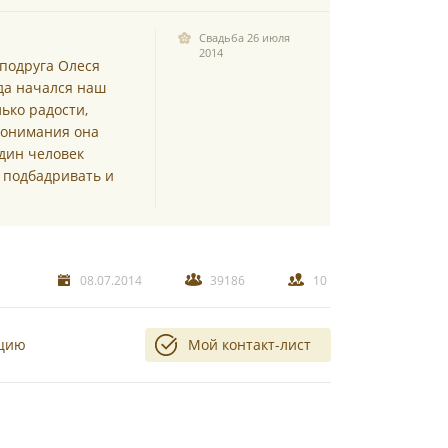
Свадьба 26 июля
2014
подруга Олеся
да начался наш
ько радости,
 понимания она
один человек
, подбадривать и
08.07.2014
39186
10
ацию
Мой контакт-лист