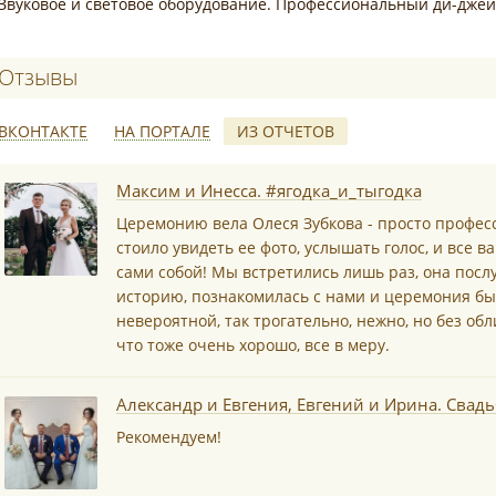
Звуковое и световое оборудование. Профессиональный ди-джей
Отзывы о Олеся Зубкова
ВКОНТАКТЕ
НА ПОРТАЛЕ
ИЗ ОТЧЕТОВ
*
Максим и Инесса. #ягодка_и_тыгодка
Церемонию вела Олеся Зубкова - просто професс
стоило увидеть ее фото, услышать голос, и все 
сами собой! Мы встретились лишь раз, она пос
историю, познакомилась с нами и церемония бы
*
невероятной, так трогательно, нежно, но без об
что тоже очень хорошо, все в меру.
Александр и Евгения, Евгений и Ирина. Свад
Рекомендуем!
*