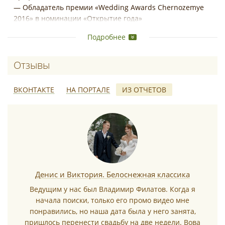
— Обладатель премии «Wedding Awards Chernozemye
2016» в номинации «Открытие года»
— Радиоведущий, имеет более восьми лет стажа работы
Подробнее
в прямом эфире (Русское Радио, Радио Energy). В
настоящее время директор регионального развития,
ведущий и официальный голос радио DFM Воронеж
Отзывы о Владимир Филатов
— Преподаватель Федеральной Школы Радио
— Спикер и ведущий международных форумов и
ВКОНТАКТЕ
НА ПОРТАЛЕ
ИЗ ОТЧЕТОВ
фестивалей для ведущих
— Автор интерактивных программ и сценариев
мероприятий
*
Денис и Виктория. Белоснежная классика
Ведущим у нас был Владимир Филатов. Когда я
начала поиски, только его промо видео мне
*
понравились, но наша дата была у него занята,
пришлось перенести свадьбу на две недели. Вова