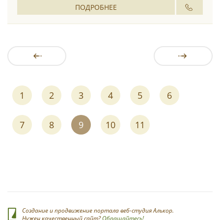
ПОДРОБНЕЕ
1
2
3
4
5
6
7
8
9
10
11
Создание и продвижение портала веб-студия Алькор.
Нужен качественный сайт?
Обращайтесь!