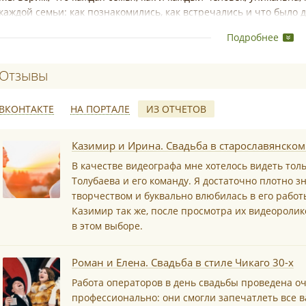
каждой семьи: как познакомились, как встречались и что было
можем сделать действительно семейное видео, которое переда
Подробнее
Совместные воспоминания – это то, что сближает, объединяет и
Как же важно порой посидеть и поговорить на тему «А помниш
Отзывы о Home History Pro
Собирайте не вещи, собирайте воспоминания. А если эти воспом
носителях, то ими легко поделиться. Здорово, когда можно про
ВКОНТАКТЕ
НА ПОРТАЛЕ
ИЗ ОТЧЕТОВ
ее, так сказать, в развитии. Вот свадьба, а вот крестины, а вот на
пошли, выпускной и, наконец, снова свадьба. Архив – это не про
*
Казимир и Ирина. Свадьба в старославянском
Аэросъемка.
В качестве видеографа мне хотелось видеть тол
Толубаева и его команду. Я достаточно плотно зн
творчеством и буквально влюбилась в его работы
Казимир так же, после просмотра их видеороли
*
в этом выборе.
Роман и Елена. Свадьба в стиле Чикаго 30-х
Работа операторов в день свадьбы проведена о
профессионально: они смогли запечатлеть все 