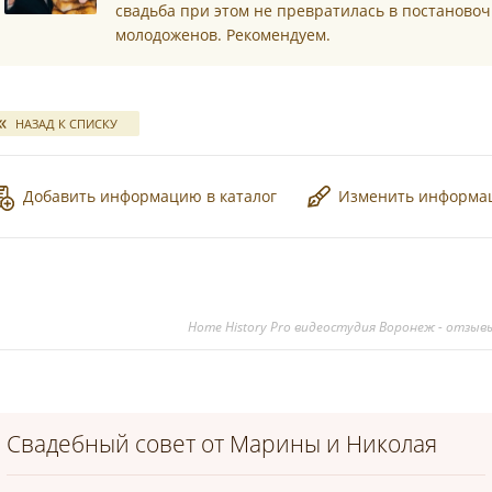
*
свадьба при этом не превратилась в постаново
молодоженов. Рекомендуем.
*
НАЗАД К СПИСКУ
Добавить информацию в каталог
Изменить информ
Home History Pro видеостудия Воронеж - отзыв
Свадебный совет от Марины и Николая