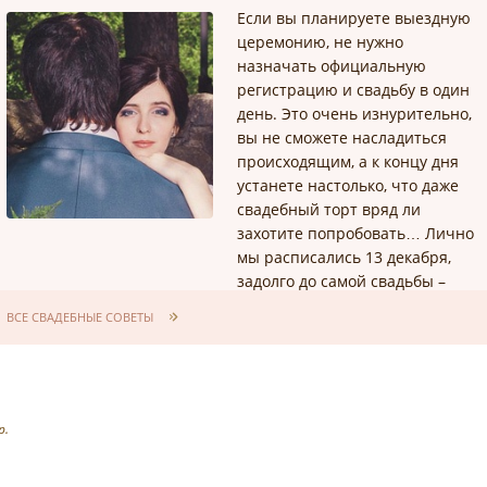
Если вы планируете выездную
церемонию, не нужно
назначать официальную
регистрацию и свадьбу в один
день. Это очень изнурительно,
вы не сможете насладиться
происходящим, а к концу дня
устанете настолько, что даже
свадебный торт вряд ли
захотите попробовать… Лично
мы расписались 13 декабря,
задолго до самой свадьбы –
просто нам очень хотелось
ВСЕ СВАДЕБНЫЕ СОВЕТЫ
зарегистрироваться в пятницу
13-го, а декабрь оказался
единственным месяцем, когда
это было возможно...
р.