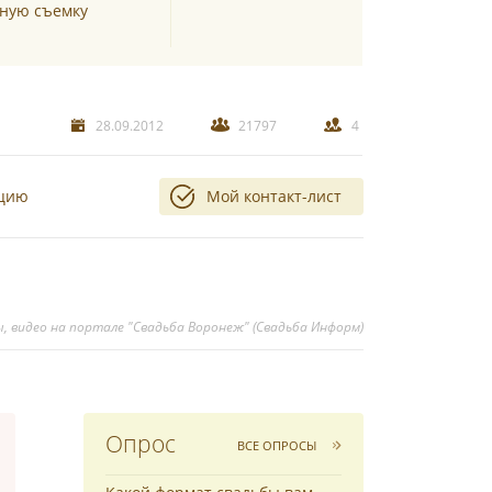
чную съемку
28.09.2012
21797
4
ацию
Мой контакт-лист
ы, видео на портале "Свадьба Воронеж" (Свадьба Информ)
Опрос
ВСЕ ОПРОСЫ