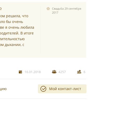
р
Свадьба 29 сентября
2017
том решила, что
ыло бы очень
тве я очень любила
родителей. В итоге
лительностью
ом дыхании, с
16.01.2018
4257
6
ацию
Мой контакт-лист