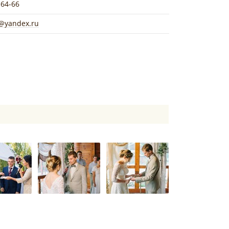
-64-66
a@yandex.ru