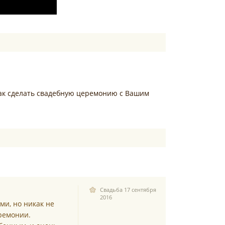
как сделать свадебную церемонию с Вашим
здных церемоний
Свадьба 17 сентября
2016
и, но никак не
ремонии.