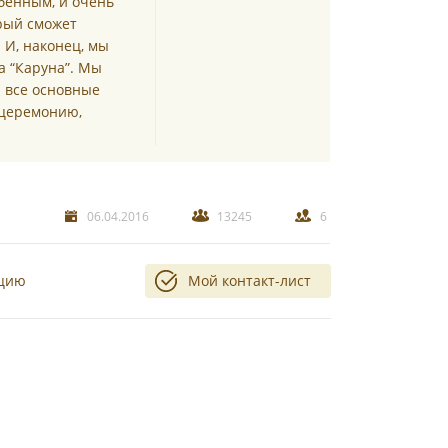
бенным, и очень
орый сможет
 И, наконец, мы
а “Каруна”. Мы
 все основные
 церемонию,
06.04.2016
13245
6
ацию
Мой контакт-лист