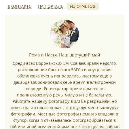
Во всех случаях подать заявление можно на год вперед.
ВКОНТАКТЕ
НА ПОРТАЛЕ
ИЗ ОТЧЕТОВ
Регистрации брака в Советском ЗАГСе Воронежа
проводятся по пятницам и субботам (неторжественные
*
только в первой половине дня).
С частыми вопросами, касающимися подачи заявления
в ЗАГС Советского района, можно
ознакомиться здесь
.
Рома и Настя. Наш цветущий май
Среди всех Воронежских ЗАГСов выбирали недолго,
расположение Советского ЗАГСа и внутренняя
*
обстановка очень понравились, поэтому еще в
декабре забронировали себе время в электронной
очереди. Регистратор прочитала очень
проникновенную речь, милую и не банальную.
Работать нашему фотографу в ЗАГСе разрешили, но
лишь только после оплаты фото-услуг местных «гуру»
фотографии. Местные фотографы немного впадали в
*
ступор, когда я отказывалась фотографироваться в
той или иной выученной ими позе, но в целом, забрав