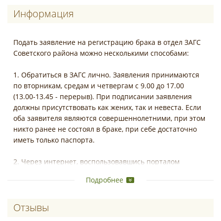
Информация
Подать заявление на регистрацию брака в отдел ЗАГС
Советского района можно несколькими способами:
1. Обратиться в ЗАГС лично. Заявления принимаются
по вторникам, средам и четвергам с 9.00 до 17.00
(13.00-13.45 - перерыв). При подписании заявления
должны присутствовать как жених, так и невеста. Если
оба заявителя являются совершеннолетними, при этом
никто ранее не состоял в браке, при себе достаточно
иметь только паспорта.
2. Через интернет, воспользовавшись порталом
Госуслуг.
Подробнее→
Подробнее
3. Через МФЦ (только на неторжественную
регистрацию).
Отзывы о ЗАГС Советского района