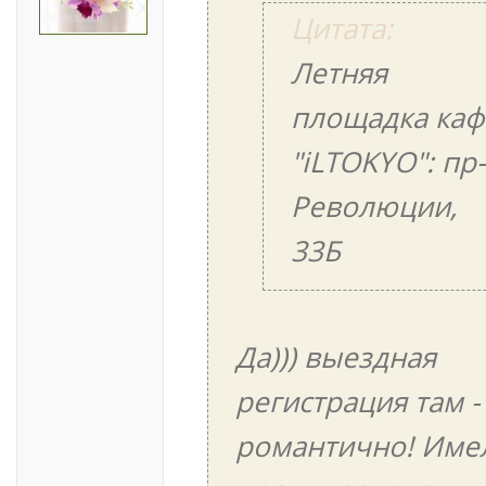
Цитата:
Летняя
площадка каф
"iLTOKYO": пр-
Революции,
33Б
Да))) выездная
регистрация там -
романтично! Име