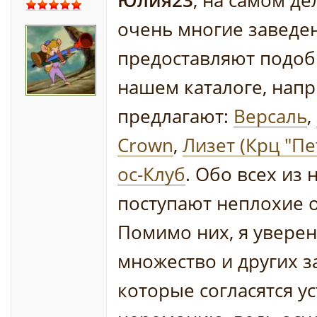
Юлия23
, на самом де
очень многие заведе
предоставляют подобн
нашем каталоге, напр
предлагают:
Версаль
,
Crown
,
Лизет (Крц "Пе
ос-Клуб
. Обо всех из 
поступают неплохие 
Помимо них, я уверен
множество и других з
которые согласятся у