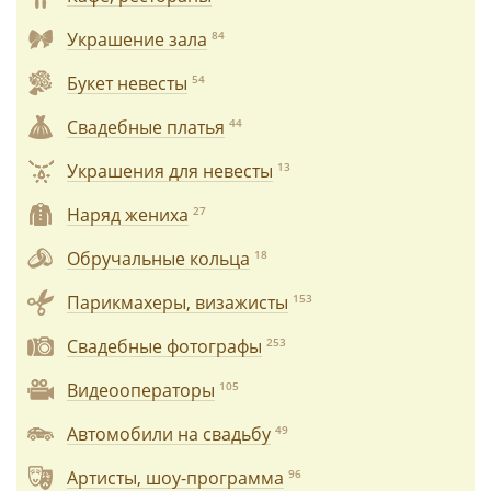
Украшение зала
84
Букет невесты
54
Свадебные платья
44
Украшения для невесты
13
Наряд жениха
27
Обручальные кольца
18
Парикмахеры, визажисты
153
Свадебные фотографы
253
Видеооператоры
105
Автомобили на свадьбу
49
Артисты, шоу-программа
96