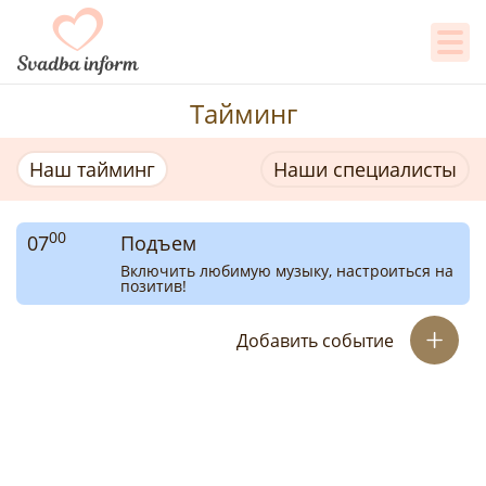
Тайминг свадебного дня онлайн
Тайминг
Наш тайминг
Наши специалисты
00
07
Подъем
Включить любимую музыку, настроиться на
позитив!
Добавить событие
Перепечатка материалов, независимо от их формы и даты
размещения, возможна только с установкой ссылки на
Портал
"Свадьба Воронеж"
.
© 2011-2026
"Свадьба Воронеж"
г. Воронеж