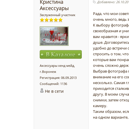
Кристина
Добавлено: 26.10.201
Аксессуары
Рада, что мои сове
Заслуженный участник
очень много, ведь 
К выбору фотографа
своеобразная и уни
вам нравится - ярк
душе. Договоритесь
удобно до встречи 
спросить о том, что
которые вам понрав
очень сложно держа
Аксессуары хенд мейд,
Выбрав фотографа п
г.Воронеж
внимание на его со
Регистрация: 06.09.2013
несколько. Самая г
Сообщений: 1136
приходится сталкива
Не в сети
другу. В моем случ
снимки, затем отхо
камеру.
Таким образом, есл
на одном варианте,