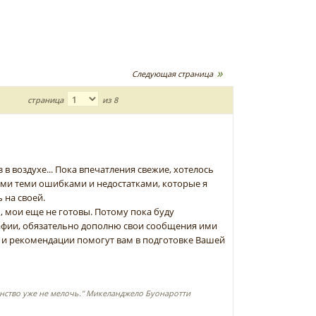
Следующая страница
страница
из 8
в воздухе... Пока впечатления свежие, хотелось
ами теми ошибками и недостатками, которые я
 на своей.
ю, мои еще не готовы. Потому пока буду
рафии, обязательно дополню свои сообщения ими
 и рекомендации помогут вам в подготовке Вашей
шенство уже не мелочь." Микеланджело Буонаротти