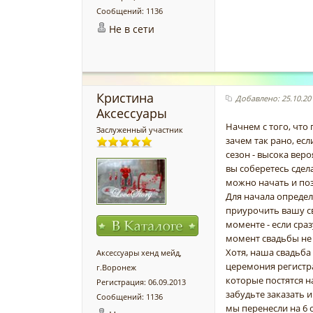
Сообщений: 1136
Не в сети
Кристина
Добавлено: 25.10.201
Аксессуары
Начнем с того, что 
Заслуженный участник
зачем так рано, есл
сезон - высока вер
вы соберетесь сдел
можно начать и поз
Для начала определ
приурочить вашу св
моменте - если сраз
момент свадьбы не 
Хотя, наша свадьба
Аксессуары хенд мейд,
церемония регистра
г.Воронеж
которые постятся н
Регистрация: 06.09.2013
забудьте заказать и
Сообщений: 1136
мы перенесли на 6 о