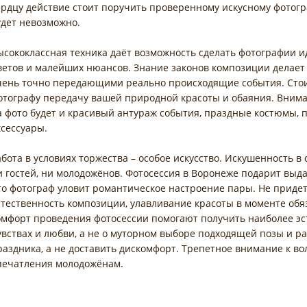
ердцу действие стоит поручить проверенному искусному фотогр
удет невозможно.
ысококлассная техника даёт возможность сделать фотографии и
ветов и малейших нюансов. Знание законов композиции делает 
чень точно передающими реально происходящие события. Стои
отографу передачу вашей природной красоты и обаяния. Вниман
а фото будет и красивый антураж события, праздные костюмы,
ксессуары.
абота в условиях торжества – особое искусство. Искушенность в
и гостей, ни молодожёнов. Фотосессия в Воронеже подарит выд
то фотограф уловит романтическое настроение пары. Не придет
стественность композиции, улавливание красоты в моменте обя
омфорт проведения фотосессии помогают получить наиболее эс
увствах и любви, а не о муторном выборе подходящей позы и р
раздника, а не доставить дискомфорт. Трепетное внимание к в
печатления молодожёнам.