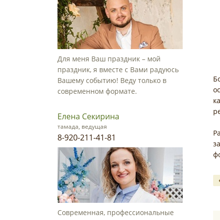
Для меня Ваш праздник – мой
праздник, я вместе с Вами радуюсь
Б
Вашему событию! Веду только в
о
современном формате.
к
р
Елена Секирина
тамада, ведущая
Р
8-920-211-41-81
з
ф
Современная, профессиональные