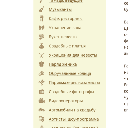
Тамада, ведущие
с
Музыканты
б
Кафе, рестораны
В
Украшение зала
ц
о
Букет невесты
ф
Свадебные платья
н
а
Украшения для невесты
Наряд жениха
Р
н
Обручальные кольца
ч
Парикмахеры, визажисты
Е
к
Свадебные фотографы
ч
Видеооператоры
п
Автомобили на свадьбу
в
Артисты, шоу-программа