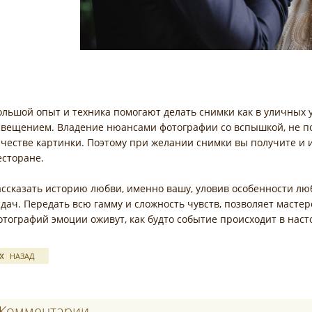
ольшой опыт и техника помогают делать снимки как в уличных 
свещением. Владение нюансами фотографии со вспышкой, не поз
ачестве картинки. Поэтому при желании снимки вы получите и из
есторане.
ассказать историю любви, именно вашу, уловив особенности лю
адач. Передать всю гамму и сложность чувств, позволяет масте
отографий эмоции оживут, как будто событие происходит в нас
НАЗАД
Комментарии