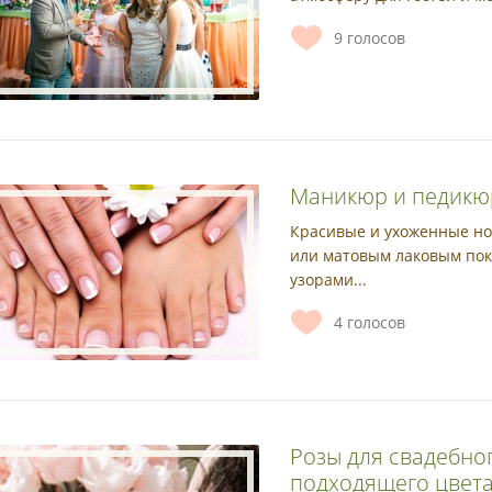
9
голосов
Маникюр и педикюр 
Красивые и ухоженные но
или матовым лаковым по
узорами...
4
голосов
Розы для свадебно
подходящего цвет