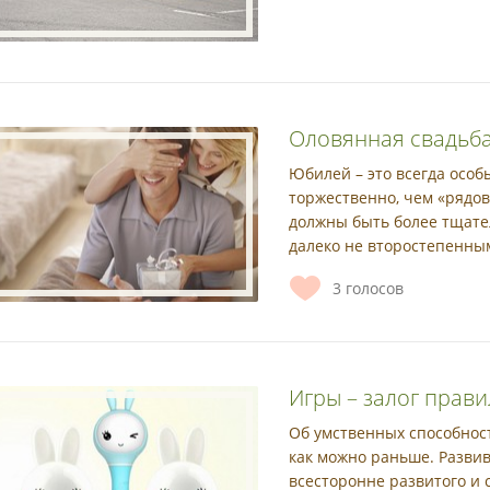
Оловянная свадьба
Юбилей – это всегда особ
торжественно, чем «рядов
должны быть более тщате
далеко не второстепенны
3
голосов
Игры – залог прав
Об умственных способност
как можно раньше. Разви
всесторонне развитого и 