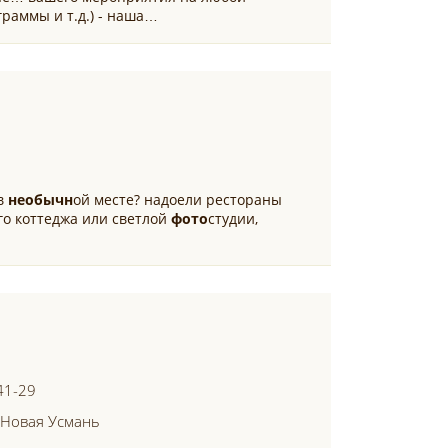
ограммы и т.д.) - наша…
 в
необычн
ой месте? надоели рестораны
го коттеджа или светлой
фото
студии,
41-29
 Новая Усмань