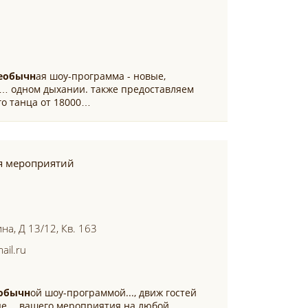
еобычн
ая шоу-программа - новые,
-… одном дыхании. также предоставляем
го танца от 18000…
я мероприятий
на, Д 13/12, Кв. 163
ail.ru
обычн
ой шоу-программой..., движ гостей
ные… вашего мероприятия на любой