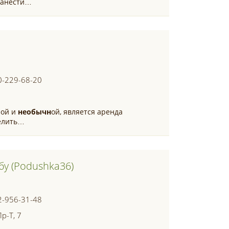
нанести…
0-229-68-20
ной и
необычн
ой, является аренда
делить…
у (podushka36)
2-956-31-48
р-Т, 7