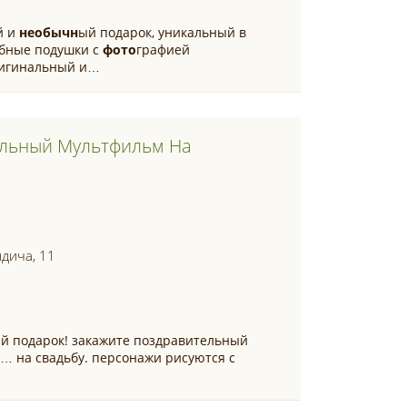
й и
необычн
ый подарок, уникальный в
ебные подушки с
фото
графией
ригинальный и…
льный Мультфильм На
ндича, 11
й подарок! закажите поздравительный
… на свадьбу. персонажи рисуются с