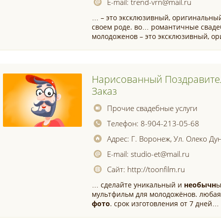
E-mail:
trend-vrn@mail.ru
… – это эксклюзивный, оригинальны
своем роде. во… романтичные свад
молодоженов – это эксклюзивный, о
Нарисованный Поздравите
Заказ
Прочие свадебные услуги
Телефон:
8-904-213-05-68
Адрес:
Г. Воронеж, Ул. Олеко Ду
E-mail:
studio-et@mail.ru
Сайт:
http://toonfilm.ru
… сделайте уникальный и
необычн
ы
мультфильм для молодожёнов. любая
фото
. срок изготовления от 7 дней…