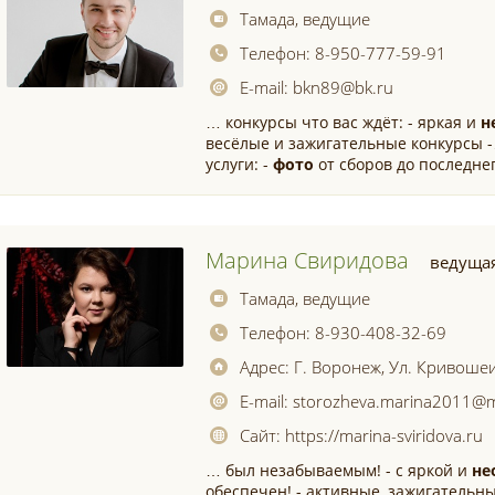
Тамада, ведущие
Телефон:
8-950-777-59-91
E-mail:
bkn89@bk.ru
… конкурсы что вас ждёт: - яркая и
н
весёлые и зажигательные конкурсы 
услуги: -
фото
от сборов до последне
Марина Свиридова
ведуща
Тамада, ведущие
Телефон:
8-930-408-32-69
Адрес:
Г. Воронеж, Ул. Кривошеи
E-mail:
storozheva.marina2011@m
Сайт:
https://marina-sviridova.ru
… был незабываемым! - с яркой и
не
обеспечен! - активные, зажигатель