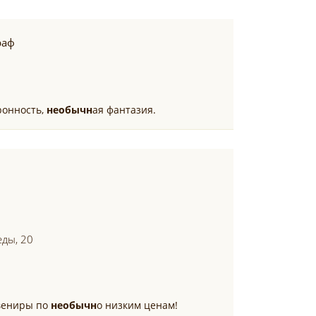
раф
ронность,
необычн
ая фантазия.
еды, 20
вениры по
необычн
о низким ценам!