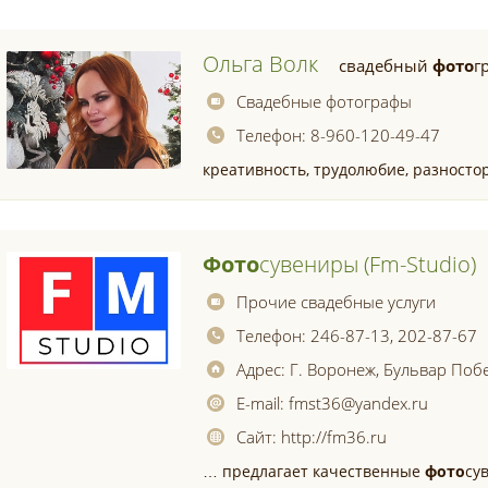
Ольга Волк
свадебный
фото
г
Свадебные фотографы
Телефон:
8-960-120-49-47
креативность, трудолюбие, разносто
Фото
Сувениры (fm-Studio)
Прочие свадебные услуги
Телефон:
246-87-13, 202-87-67
Адрес:
Г. Воронеж, Бульвар Поб
E-mail:
fmst36@yandex.ru
Сайт:
http://fm36.ru
… предлагает качественные
фото
су