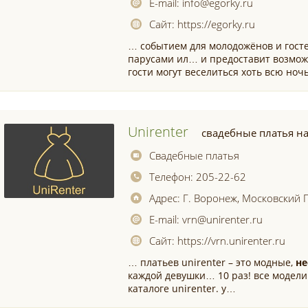
E-mail:
info@egorky.ru
Сайт:
https://egorky.ru
… событием для молодожёнов и гост
парусами ил… и предоставит возмож
гости могут веселиться хоть всю ноч
Unirenter
свадебные платья н
Свадебные платья
Телефон:
205-22-62
Адрес:
Г. Воронеж, Московский П
E-mail:
vrn@unirenter.ru
Сайт:
https://vrn.unirenter.ru
… платьев unirenter – это модные,
н
каждой девушки… 10 раз! все модели
каталоге unirenter. у…