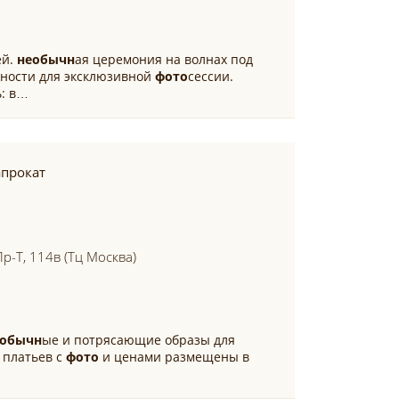
ей.
необычн
ая церемония на волнах под
ности для эксклюзивной
фото
сессии.
ь: в…
апрокат
р-Т, 114в (тц Москва)
еобычн
ые и потрясающие образы для
 платьев с
фото
и ценами размещены в