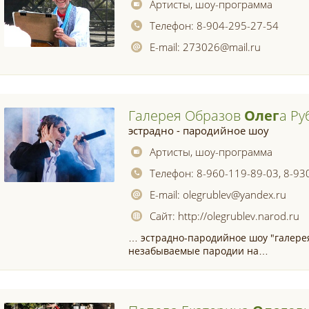
Артисты, шоу-программа
Телефон:
8-904-295-27-54
E-mail:
273026@mail.ru
Галерея Образов
Олег
А Ру
эстрадно - пародийное шоу
Артисты, шоу-программа
Телефон:
8-960-119-89-03, 8-93
E-mail:
olegrublev@yandex.ru
Сайт:
http://olegrublev.narod.ru
… эстрадно-пародийное шоу "галере
незабываемые пародии на…