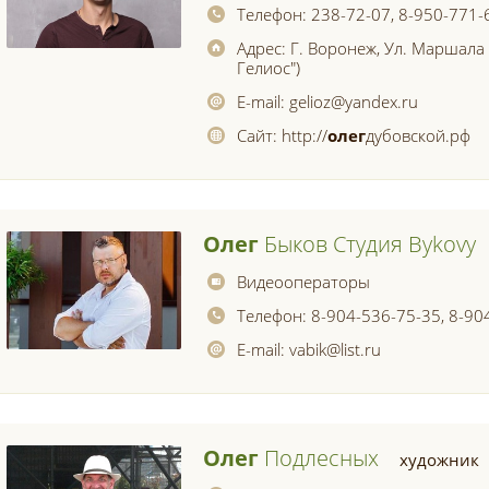
Телефон:
238-72-07, 8-950-771-
Адрес:
Г. Воронеж, Ул. Маршала 
Гелиос")
E-mail:
gelioz@yandex.ru
Сайт:
http://
олег
дубовской.рф
Олег
Быков Студия Bykovy
Видеооператоры
Телефон:
8-904-536-75-35, 8-90
E-mail:
vabik@list.ru
Олег
Подлесных
художник