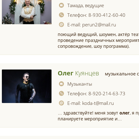
Тамада, ведущие
Телефон:
8-930-412-60-40
E-mail:
perun2@mail.ru
поющий ведущий, шоумен, актёр теа
проведение праздничных мероприят
сопровождение, шоу программа).
Олег
Куянцев
музыкальное 
Музыканты
Телефон:
8-920-214-63-73
E-mail:
koda-t@mail.ru
… здравствуйте! меня зовут
олег
, я
планируете мероприятие и…