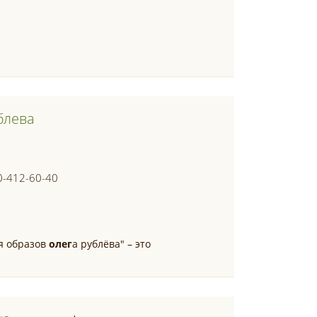
блева
0-412-60-40
я образов
олег
а рублёва" – это