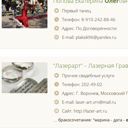
Попова Екатерина
Олег
Ов
Первый танец
Телефон:
8-910-242-88-46
Адрес:
По Договорённости
E-mail:
plaksik96@yandex.ru
"лазерарт" – Лазерная Гра
Прочие свадебные услуги
Телефон:
202-49-02
Адрес:
Г. Воронеж, Московский П
E-mail:
laser-art.vrn@mail.ru
Сайт:
http://lazer-art.ru
… бракосочетания: "марина - дата -