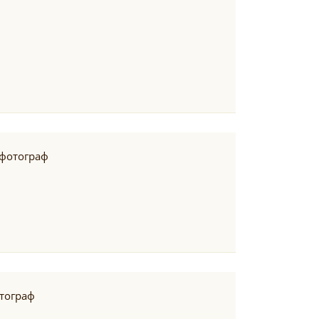
фотограф
тограф