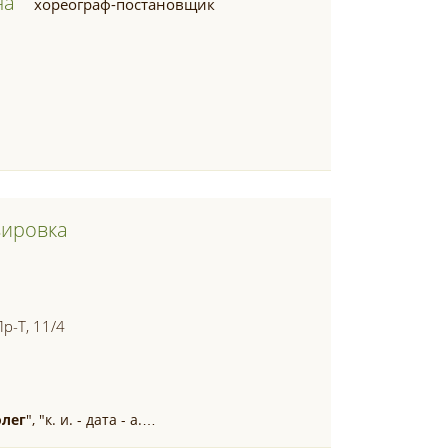
на
хореограф-постановщик
вировка
р-Т, 11/4
олег
", "к. и. - дата - а.…