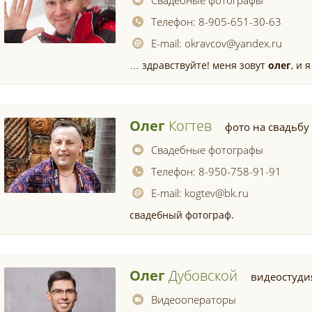
Свадебные фотографы
Телефон:
8-905-651-30-63
E-mail:
okravcov@yandex.ru
… здравствуйте! меня зовут
олег
, и 
Олег
Когтев
фото на свадьбу
Свадебные фотографы
Телефон:
8-950-758-91-91
E-mail:
kogtev@bk.ru
свадебный фотограф.
Олег
Дубовской
видеостуди
Видеооператоры