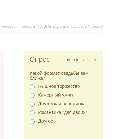
 каталоге на портале "Свадьба Воронеж" (Свадьба Информ)
Опрос
ВСЕ ОПРОСЫ
Какой формат свадьбы вам
ближе?
Пышное торжество
Камерный ужин
Дружеская вечеринка
Романтика "для двоих"
Другое