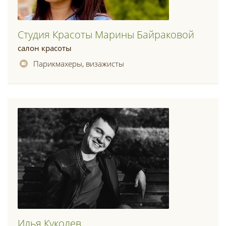
Студия Красоты Марины Байраковой
салон красоты
Парикмахеры, визажисты
Илья Куколев