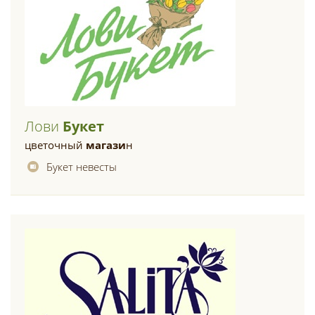
Лови
Букет
цветочный
магази
н
Букет невесты