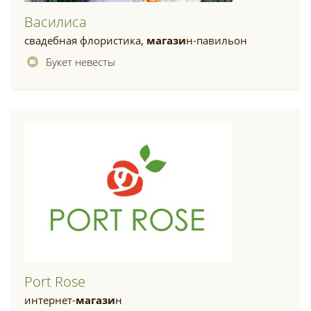
Василиса
свадебная флористика,
магази
н-павильон
Букет невесты
Port Rose
интернет-
магази
н