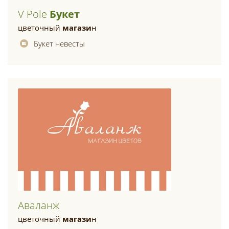
V Pole
Букет
цветочный
магази
н
Букет невесты
Аваланж
цветочный
магази
н