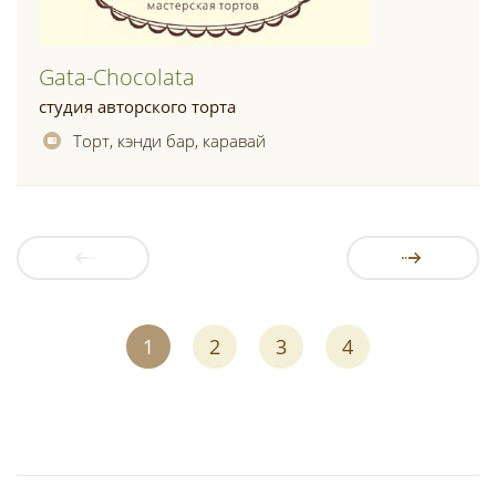
Gata-Chocolata
студия авторского торта
Торт, кэнди бар, каравай
1
2
3
4