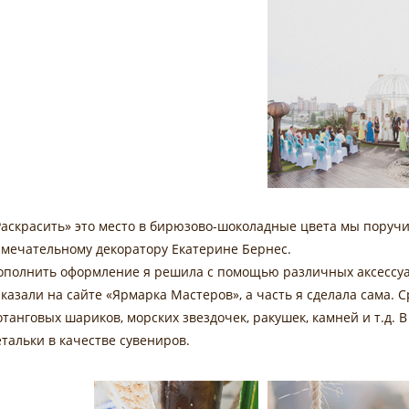
Раскрасить» это место в бирюзово-шоколадные цвета мы поручи
амечательному декоратору Екатерине Бернес.
ополнить оформление я решила с помощью различных аксессуар
аказали на сайте «Ярмарка Мастеров», а часть я сделала сама. 
отанговых шариков, морских звездочек, ракушек, камней и т.д. 
етальки в качестве сувениров.