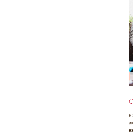
О
В
а
в