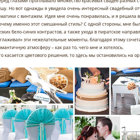
еред глазами проплывало множество красивых свадеб разных ст
ушу. Но вот однажды я увидела очень интересный свадебный от
ематики с винтажем. Идея мне очень понравилась, и я решила в
очему именно этот смешанный стиль? С одной стороны, мне была
езких бело-синих контрастов, а также ухода в пиратское направ
сглаживал» эти нежелательные моменты, благодаря этому сочет
омантичную атмосферу – как раз то, чего мне и хотелось.
то касается цветового решения, то здесь мы остановились на 