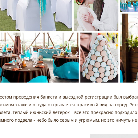
естом проведения банкета и выездной регистрации был выбран
осьмом этаже и оттуда открывается красивый вид на город. Рот
олета, теплый июньский ветерок – все это прекрасно подходило
емного подвела - небо было серым и угрюмым, но это ничуть не