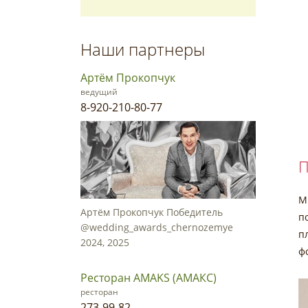
Наши партнеры
Артём Прокопчук
ведущий
8-920-210-80-77
П
М
Артём Прокопчук Победитель
п
@wedding_awards_chernozemye
п
2024, 2025
ф
Ресторан AMAKS (АМАКС)
ресторан
273-99-82