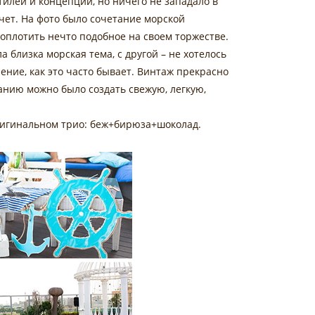
илей и концепций, но ничего не западало в
чет. На фото было сочетание морской
оплотить нечто подобное на своем торжестве.
 близка морская тема, с другой – не хотелось
ление, как это часто бывает. Винтаж прекрасно
анию можно было создать свежую, легкую,
оригинальном трио: беж+бирюза+шоколад.