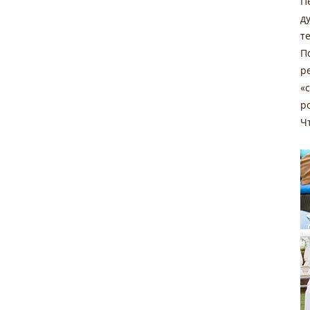
П
д
т
П
р
«
р
Ч