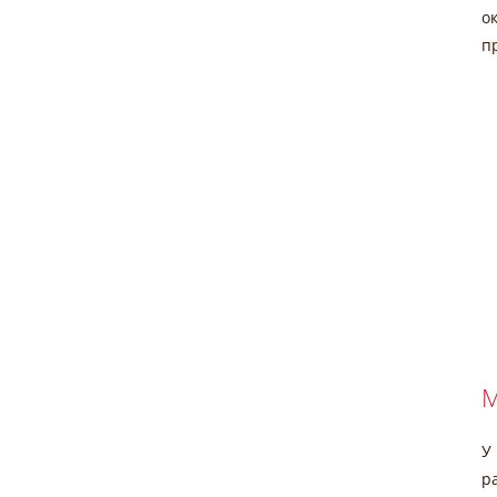
о
п
М
У
р