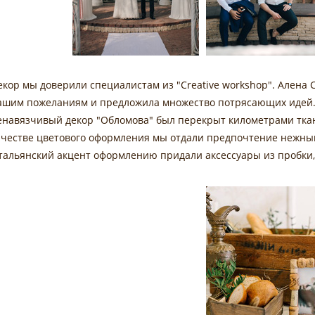
екор мы доверили специалистам из "Creative workshop". Алена
ашим пожеланиям и предложила множество потрясающих идей. 
енавязчивый декор "Обломова" был перекрыт километрами ткан
ачестве цветового оформления мы отдали предпочтение нежны
тальянский акцент оформлению придали аксессуары из пробки,