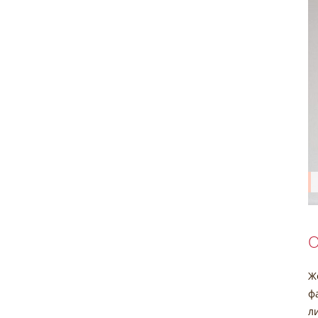
О
Ж
ф
л