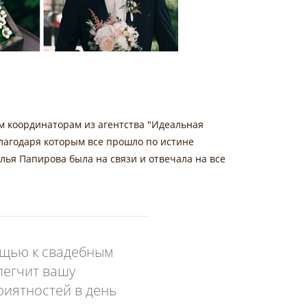
м координаторам из агентства "Идеальная
благодаря которым все прошло по истине
алья Папирова была на связи и отвечала на все
ощью к свадебным
легчит вашу
риятностей в день