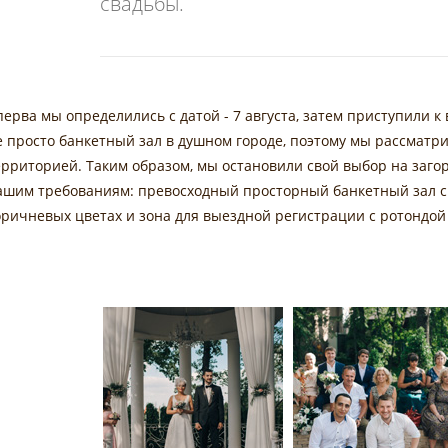
свадьбы.
перва мы определились с датой - 7 августа, затем приступили к
е просто банкетный зал в душном городе, поэтому мы рассматр
ерриторией. Таким образом, мы остановили свой выбор на заго
ашим требованиям: превосходный просторный банкетный зал с
оричневых цветах и зона для выездной регистрации с ротондой