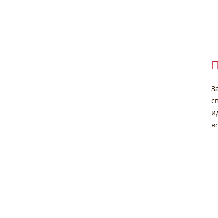
П
З
с
и
в