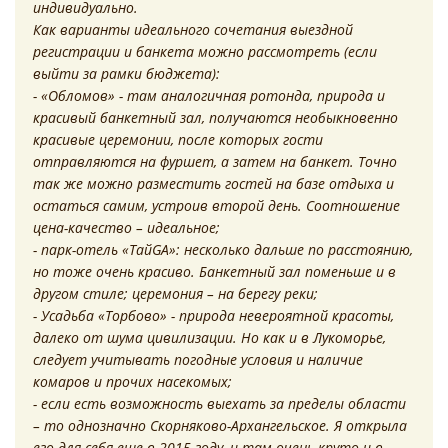
индивидуально.
Как варианты идеального сочетания выездной
регистрации и банкета можно рассмотреть (если
выйти за рамки бюджета):
- «Обломов» - там аналогичная ротонда, природа и
красивый банкетный зал, получаются необыкновенно
красивые церемонии, после которых гости
отправляются на фуршет, а затем на банкет. Точно
так же можно разместить гостей на базе отдыха и
остаться самим, устроив второй день. Соотношение
цена-качество – идеальное;
- парк-отель «TaйGA»: несколько дальше по расстоянию,
но тоже очень красиво. Банкетный зал поменьше и в
другом стиле; церемония – на берегу реки;
- Усадьба «Торбово» - природа невероятной красоты,
далеко от шума цивилизации. Но как и в Лукоморье,
следует учитывать погодные условия и наличие
комаров и прочих насекомых;
- если есть возможность выехать за пределы области
– то однозначно Скорняково-Архангельское. Я открыла
его для себя еще в 2015 году, и там очень круто и в