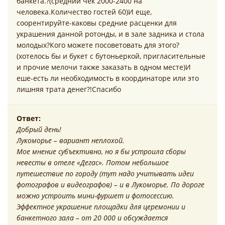
банкета.?(средний чек 2000-2400 на
человека.Количество гостей 60)И еще,
соорентируйте-каковы средние расценки для
украшения данной ротонды, и в зале задника и стола
молодых?Кого можете посоветовать для этого?
(хотелось бы и букет с бутоньеркой, пригласительные
и прочие мелочи также заказать в одном месте)И
еше-есть ли необходимость в координаторе или это
лишняя трата денег?!Спасибо
Ответ:
Добрый день!
Лукоморье – вариант неплохой.
Мое мнение субъективно, но я бы устроила сборы
невесты в отеле «Дегас». Потом небольшое
путешествие по городу (тут надо учитывать идеи
фотографов и видеографов) – и в Лукоморье. По дороге
можно устроить мини-фуршет и фотосессию.
Эффектное украшение площадки для церемонии и
банкетного зала – от 20 000 и обсуждается