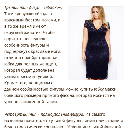
Третий тип фигур – «яблоко»
.
Такие девушки обладают
красивый бюстом, ногами, и
в то же время имеют
округлый животик. Чтобы
спрятать последнюю
особенность фигуры и
подчеркнуть красивые ноги,
отлично подойдет длинная
юбка для полных женщин,
которая будет дополнена
узким поясом и туникой.
Кроме того, женщинам с
данной особенностью фигуры можно купить юбку макси
большого размера прямого фасона, которая носится на
уровне заниженной талии.
Четвертый тип – прямоугольная фигура
. Из самого
названия понятно, что у такой фигуры линии плеч, талии и
бедер практически совпадают. У женщин с такой фигурой,