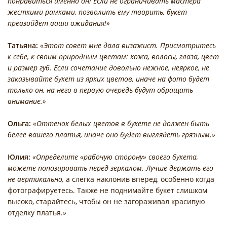
понравиться именно он! Если не ограничивать мастера
жесткими рамками, позволить ему творить, букет
превзойдет ваши ожидания!»
Татьяна:
«Этот совет мне дала визажист. Присмотритесь
к себе, к своим природным цветам: кожа, волосы, глаза, цвет
и размер губ. Если сочетание довольно нежное, неяркое, не
заказывайте букет из ярких цветов, иначе на фото будет
только он, на него в первую очередь будут обращать
внимание.»
Ольга:
«Оттенок белых цветов в букете не должен быть
белее вашего платья, иначе оно будет выглядеть грязным.»
Юлия:
«Определите «рабочую сторону» своего букета,
можете попозировать перед зеркалом. Лучше держать его
не вертикально,
а слегка наклонив вперед, особенно когда
фотографируетесь. Также не поднимайте букет слишком
высоко, старайтесь, чтобы он не загораживал красивую
отделку платья.
»