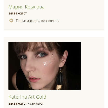
Мария Крылова
визажи
ст
Парикмахеры, визажисты
Katerina Art Gold
визажи
ст - стилист