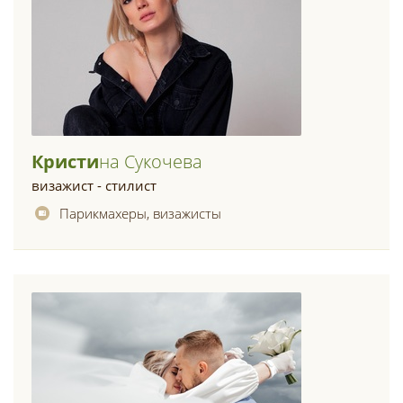
Кристи
На Сукочева
визажист - стилист
Парикмахеры, визажисты