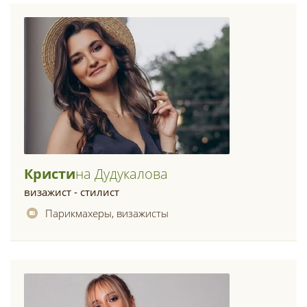
Кристи
На Дудукалова
визажист - стилист
Парикмахеры, визажисты