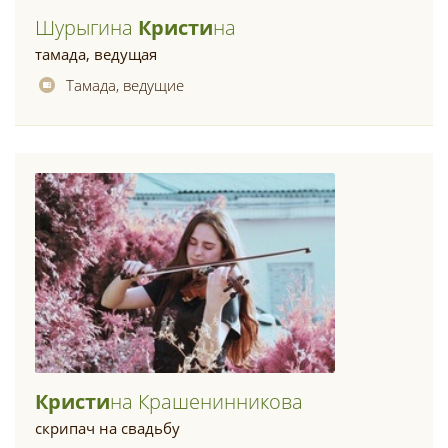
Шурыгина
Кристи
На
тамада, ведущая
Тамада, ведущие
Кристи
На Крашенинникова
скрипач на свадьбу