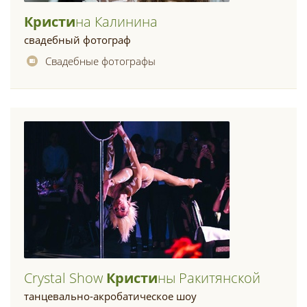
Кристи
На Калинина
свадебный фотограф
Свадебные фотографы
Crystal Show
Кристи
Ны Ракитянской
танцевально-акробатическое шоу