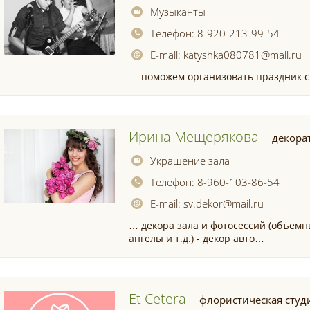
Музыканты
Телефон:
8-920-213-99-54
E-mail:
katyshka080781@mail.ru
… поможем организовать праздник 
Ирина Мещерякова
декора
Украшение зала
Телефон:
8-960-103-86-54
E-mail:
sv.dekor@mail.ru
… декора зала и фотосессий (объем
ангелы и т.д.) - декор авто…
Et Cetera
флористическая студ