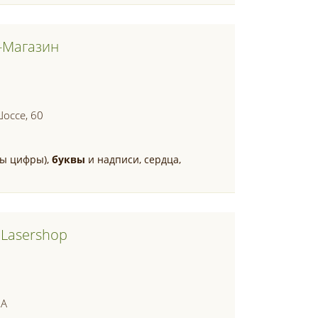
-Магазин
Шоссе, 60
ры цифры),
буквы
и надписи, сердца,
 Lasershop
 А