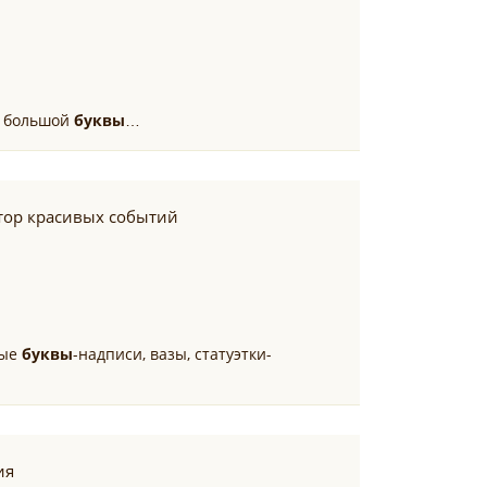
с большой
буквы
…
тор красивых событий
ные
буквы
-надписи, вазы, статуэтки-
ия