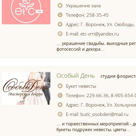
Украшение зала
Телефон:
258-35-45
Адрес:
Г. Воронеж, Ул. Свободы,
E-mail:
etc-vrn@yandex.ru
… украшение свадьбы. выездные рег
фотосессий и декора…
Особый День
студия флорист
Букет невесты
Телефон:
229-66-36, 8-905-654-
Адрес:
Г. Воронеж, Ул. Хользунов
E-mail:
butic_osobden@mail.ru
… и торжественных мероприятий - 
букеты подружек невесты, цветы…