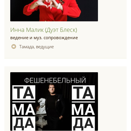
Инна Малик (дуэт Блеск)
ведение и муз. сопровождение
Тамада, ведущие