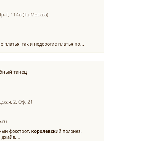
р-Т, 114в (тц Москва)
ие платья, так и недорогие платья по…
бный танец
ская, 2, Оф. 21
.ru
ный фокстрот,
королевск
ий полонез,
й джайв,…