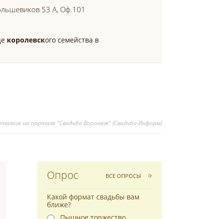
Большевиков 53 А, Оф.101
це
королевск
ого семейства в
 каталоге на портале "Свадьба Воронеж" (Свадьба Информ)
Опрос
ВСЕ ОПРОСЫ
Какой формат свадьбы вам
ближе?
Пышное торжество