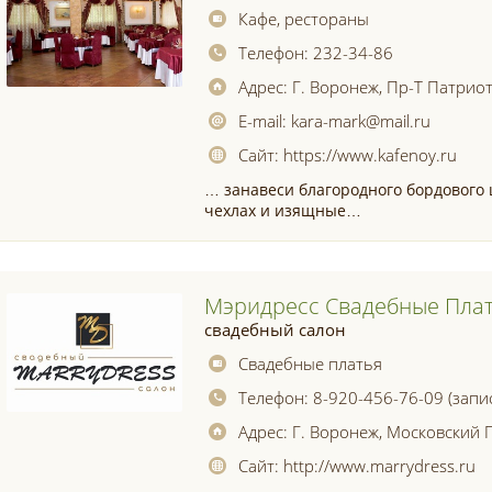
Кафе, рестораны
Телефон:
232-34-86
Адрес:
Г. Воронеж, Пр-Т Патриот
E-mail:
kara-mark@mail.ru
Сайт:
https://www.kafenoy.ru
… занавеси благородного бордового 
чехлах и изящные…
Мэридресс Свадебные Пла
свадебный салон
Свадебные платья
Телефон:
8-920-456-76-09 (запи
Адрес:
Г. Воронеж, Московский 
Сайт:
http://www.marrydress.ru