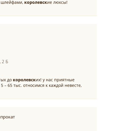
о шлейфами,
королевск
ие люксы!
 2 Б
тых до
королевск
их! у нас приятные
 – 65 тыс. относимся к каждой невесте,
апрокат