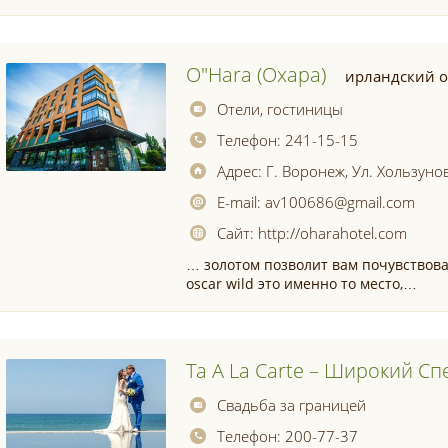
O"hara (охара)
ирландский о
Отели, гостиницы
Телефон:
241-15-15
Адрес:
Г. Воронеж, Ул. Хользуно
E-mail:
av100686@gmail.com
Сайт:
http://oharahotel.com
… золотом позволит вам почувствов
oscar wild это именно то место,…
Та A La Carte – Широкий Сп
Свадьба за границей
Телефон:
200-77-37