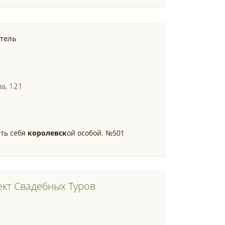
тель
ва, 121
ать себя
королевск
ой особой. №501
ект Свадебных Туров