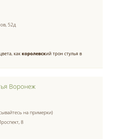
ов, 52д
цвета, как
королевск
ий трон стулья в
тья Воронеж
сывайтесь на примерки)
Проспект, 8