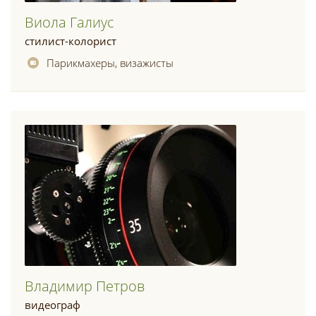
Виола Галиус
стилист-колорист
Парикмахеры, визажисты
Владимир Петров
видеограф