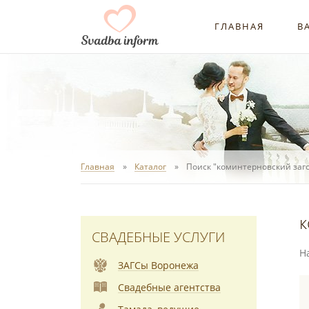
ГЛАВНАЯ
В
Главная
Каталог
Поиск "коминтерновский загс
к
СВАДЕБНЫЕ УСЛУГИ
Н
ЗАГСы Воронежа
Свадебные агентства