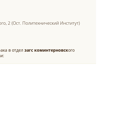
ого, 2 (ост. Политехнический Институт)
ака в отдел
загс
коминтерновск
ого
и: