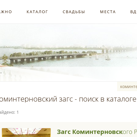
АЖНО
КАТАЛОГ
СВАДЬБЫ
МЕСТА
ВД
"
оминтерновский загс - поиск в каталоге
айдено: 1
Загс
Коминтерновск
Ого 