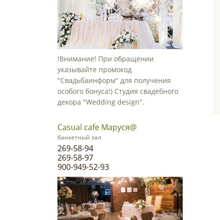
!Внимание! При обращении
указывайте промокод
"Свадьбаинформ" для получения
особого бонуса!) Студия свадебного
декора "Wedding design".
Casual cafe Маруся@
банкетный зал
269-58-94
269-58-97
900-949-52-93