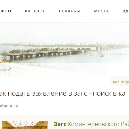
АЖНО
КАТАЛОГ
СВАДЬБЫ
МЕСТА
ВД
в загс"
ак подать заявление в загс - поиск в ка
айдено: 4
Загс
Коминтерновского Ра