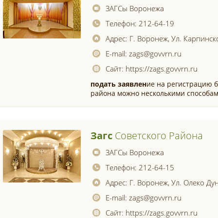
ЗАГСы Воронежа
Телефон:
212-64-19
Адрес:
Г. Воронеж, Ул. Карпинск
E-mail:
zags@govvrn.ru
Сайт:
https://zags.govvrn.ru
подать
заявлен
ие на регистрацию б
района можно несколькими способам
Загс
Советского Района
ЗАГСы Воронежа
Телефон:
212-64-15
Адрес:
Г. Воронеж, Ул. Олеко Ду
E-mail:
zags@govvrn.ru
Сайт:
https://zags.govvrn.ru