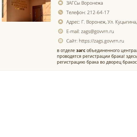
ЗАГСы Воронежа
Телефон:
212-64-17
Адрес:
Г. Воронеж, Ул. Куцыгина,
E-mail:
zags@govvrn.ru
Сайт:
https://zags.govvrn.ru
в отделе
загс
объединенного централ
проводятся регистрации брака! здес
регистрацию брака во дворец бракосо