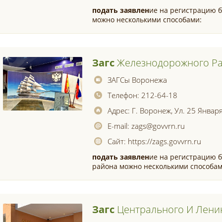
подать
заявлен
ие на регистрацию б
можно несколькими способами:
Загс
Железнодорожного Р
ЗАГСы Воронежа
Телефон:
212-64-18
Адрес:
Г. Воронеж, Ул. 25 Января
E-mail:
zags@govvrn.ru
Сайт:
https://zags.govvrn.ru
подать
заявлен
ие на регистрацию б
района можно несколькими способам
Загс
Центрального И Лени