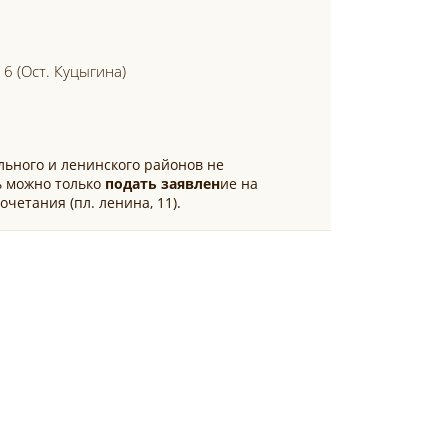
 6 (ост. Куцыгина)
ьного и ленинского районов не
ь можно только
подать
заявлен
ие на
четания (пл. ленина, 11).