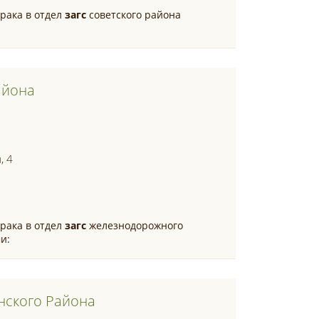
рака в отдел
загс
советского района
айона
, 4
рака в отдел
загс
железнодорожного
и:
нского Района