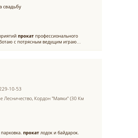
а свадьбу
оприятий
прокат
профессионального
аботаю с потрясным ведущим играю…
 229-10-53
е Лесничество, Кордон "маяки" (30 Км
я парковка.
прокат
лодок и байдарок.