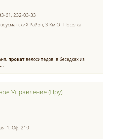
33-61, 232-03-33
воусманский Район, 3 Км От Поселка
аня,
прокат
велосипедов. в беседках из
я…
ное Управление (цру)
я, 1, Оф. 210