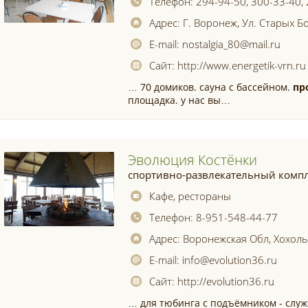
Телефон:
294-94-50, 300-33-40,
Адрес:
Г. Воронеж, Ул. Старых Б
E-mail:
nostalgia_80@mail.ru
Сайт:
http://www.energetik-vrn.ru
… 70 домиков. сауна с бассейном.
пр
площадка. у нас вы…
Эволюция Костёнки
спортивно-развлекательный комп
Кафе, рестораны
Телефон:
8-951-548-44-77
Адрес:
Воронежская Обл, Хохольс
E-mail:
info@evolution36.ru
Сайт:
http://evolution36.ru
… для тюбинга с подъёмником - слу