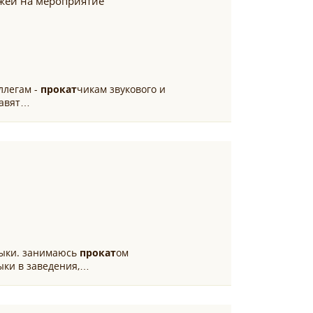
жей на мероприятие
ллегам -
прокат
чикам звукового и
тавят…
зыки. занимаюсь
прокат
ом
ыки в заведения,…