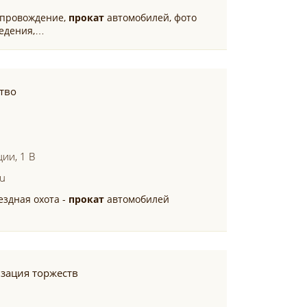
опровождение,
прокат
автомобилей, фото
ведения,…
ство
ии, 1 В
ru
ездная охота -
прокат
автомобилей
зация торжеств