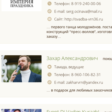
Телефон:
8-919-240-00-06
E-mail:
serg.ocinava@mail.ru
Сайт:
http://svadba-vrn36.ru
… первого танца молодожёнов. поста
конструкций "пресс-воллов", изгото
заказу…
Захар Александрович
пою
Тамада, ведущие
Телефон:
8-960-106-82-31
E-mail:
zakharvrn@yandex.ru
… в подарок для любимых заказчико
Event Dj Vadim Kurazh!