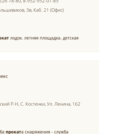
 226-78-80, 8-952-952-01-85
ольшевиков, 3в, Каб. 21 (офис)
окат
лодок. летняя площадка. детская
лекс
кий Р-Н, С. Костенки, Ул. Ленина, 162
жба
прокат
а снаряжения - служба