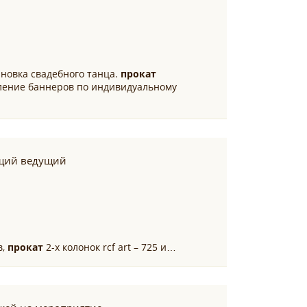
новка свадебного танца.
прокат
вление баннеров по индивидуальному
щий ведущий
в,
прокат
2-х колонок rcf art – 725 и…