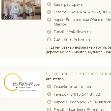
Кафе, рестораны
Телефон:
8-910-746-19-33, 300-
Адрес:
Воронежская Область, Но
Маклок
E-mail:
info@elkivrn.ru
Сайт:
https://elkivrn.ru
… детей разных возрастных групп, б
дерева: мебель, мангал, музыкальна
Центральное Развлекатель
агентство
Свадебные агентства
Телефон:
8-915-544-31-32
Адрес:
Г. Воронеж, Ул. Пушкинска
E-mail:
eduardberin@gmail.com