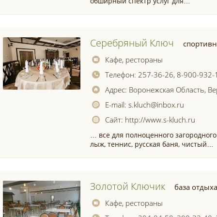
обширный спектр услуг для…
Серебряный Ключ
спортив
Кафе, рестораны
Телефон:
257-36-26, 8-900-932-
Адрес:
Воронежская Область, Ве
E-mail:
s.kluch@inbox.ru
Сайт:
http://www.s-kluch.ru
… все для полноценного загородного
лыж, теннис, русская баня, чистый…
Золотой Ключик
база отдых
Кафе, рестораны