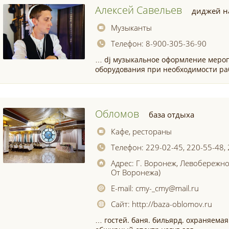
Алексей Савельев
диджей н
Музыканты
Телефон:
8-900-305-36-90
… dj музыкальное оформление мер
оборудования при необходимости р
Обломов
база отдыха
Кафе, рестораны
Телефон:
229-02-45, 220-55-48,
Адрес:
Г. Воронеж, Левобережно
От Воронежа)
E-mail:
cmy-_cmy@mail.ru
Сайт:
http://baza-oblomov.ru
… гостей. баня. бильярд. охраняема