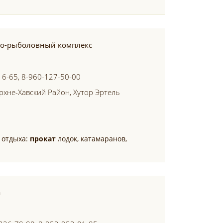
но-рыболовный комплекс
16-65, 8-960-127-50-00
рхне-Хавский Район, Хутор Эртель
 отдыха:
прокат
лодок, катамаранов,
а